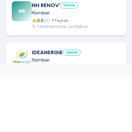
NH RENOV'
Vérifié
NR
Plombier
0.0
(
0
)
📍
Teyran
🔧
1
interventions via Kelkun
IDEANERGIE
Vérifié
Plombier
5.0
(
1
)
📍
Aigues-Vives
🔧
4
interventions via Kelkun
AUTRES MÉTIERS À
VILLENEUVE-LÈS-MAGUELONE
Electricien
à
Villeneuve Les Maguelone
→
W SOLUTIONS
Vérifié
Plombier
Installateur de système de sécurité
à
Villeneuve Les
→
Maguelone
0.0
(
0
)
📍
Montpellier
Installateur de systèmes de sécurité incendie
à
→