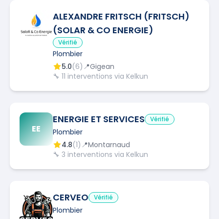
ALEXANDRE FRITSCH (FRITSCH)
(SOLAR & CO ENERGIE)
Vérifié
Plombier
5.0
(
6
)
📍
Gigean
🔧
11
interventions via Kelkun
ENERGIE ET SERVICES
Vérifié
EE
Plombier
4.8
(
1
)
📍
Montarnaud
🔧
3
interventions via Kelkun
CERVEO
Vérifié
Plombier