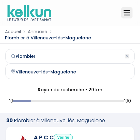
Accueil
Annuaire
Plombier à Villeneuve-lès-Maguelone
Plombier
à
Villeneuve-lès-Maguelone
(
34750
)
Trouvez et contactez un
plombier
qualifié à
Villeneuve-
Rayon de recherche •
20
km
10
100
30
Plombier
à
Villeneuve-lès-Maguelone
A P C C
Vérifié