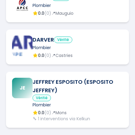
Plombier
0.0
(
0
)
📍
Mauguio
DARVER
Vérifié
Plombier
0.0
(
0
)
📍
Castries
JEFFREY ESPOSITO (ESPOSITO
JE
JEFFREY)
Vérifié
Plombier
0.0
(
0
)
📍
Mons
🔧
1
interventions via Kelkun