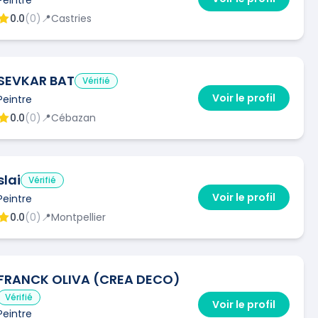
0.0
(
0
)
📍
Castries
SEVKAR BAT
Vérifié
Voir le profil
Peintre
0.0
(
0
)
📍
Cébazan
slai
Vérifié
Voir le profil
Peintre
0.0
(
0
)
📍
Montpellier
FRANCK OLIVA (CREA DECO)
Vérifié
Voir le profil
Peintre