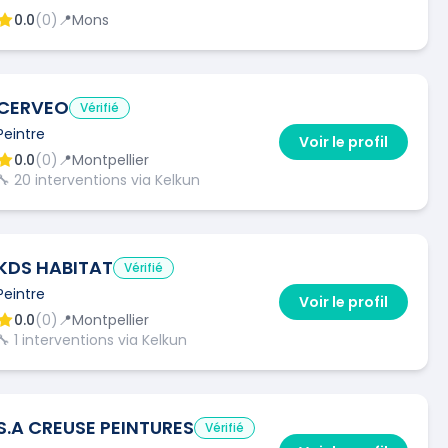
0.0
(
0
)
📍
Mons
CERVEO
Vérifié
Peintre
Voir le profil
0.0
(
0
)
📍
Montpellier
🔧
20
interventions via Kelkun
KDS HABITAT
Vérifié
Peintre
Voir le profil
0.0
(
0
)
📍
Montpellier
🔧
1
interventions via Kelkun
S.A CREUSE PEINTURES
Vérifié