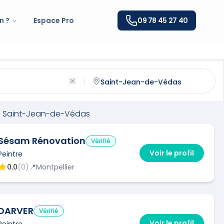
n ?
Espace Pro
09 78 45 27 40
t-Jean-de-Védas
(
34430
)
ntactez un
peintre
qualifié à
Saint-Jean-de-Védas
à
Saint-Jean-de-Védas
Sésam Rénovation
Vérifié
Voir le profil
Peintre
0.0
(
0
)
📍
Montpellier
DARVER
Vérifié
Voir le profil
Peintre