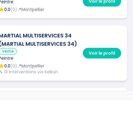
Voir le profil
Peintre
0.0
(
0
)
📍
Montpellier
MARTIAL MULTISERVICES 34
(MARTIAL MULTISERVICES 34)
Vérifié
Voir le profil
Peintre
0.0
(
0
)
📍
Montpellier
🔧
13
interventions via Kelkun
MD RENOVATION 34
Vérifié
Peintre
Voir le profil
VILLES
0.0
(
0
)
📍
Galargues
🔧
3
interventions via Kelkun
→