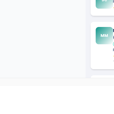
MM
MR
AS
PEINTRE
DANS D'AUTRES 
→
Peintre
à
Agen
(
47000
)