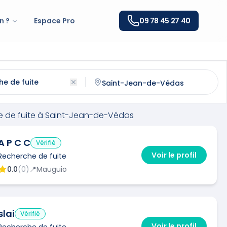
n ?
Espace Pro
09 78 45 27 40
fuite
à
Saint-Jean-de-Védas
(
34430
)
ntactez un
recherche de fuite
qualifié à
Saint-Jean-de-V
 de fuite
à
Saint-Jean-de-Védas
A P C C
Vérifié
Voir le profil
Recherche de fuite
0.0
(
0
)
📍
Mauguio
slai
Vérifié
Voir le profil
Recherche de fuite