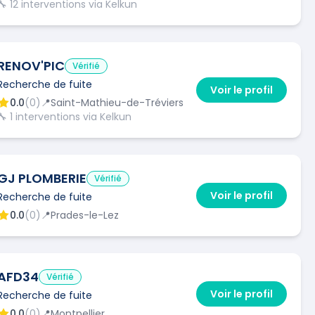
🔧
12
interventions via Kelkun
RENOV'PIC
Vérifié
Recherche de fuite
Voir le profil
0.0
(
0
)
📍
Saint-Mathieu-de-Tréviers
🔧
1
interventions via Kelkun
GJ PLOMBERIE
Vérifié
Voir le profil
Recherche de fuite
0.0
(
0
)
📍
Prades-le-Lez
AFD34
Vérifié
Voir le profil
Recherche de fuite
0.0
(
0
)
📍
Montpellier