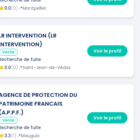
0.0
(
0
)
📍
Montpellier
LR INTERVENTION (LR
INTERVENTION)
Voir le profil
Vérifié
Recherche de fuite
0.0
(
0
)
📍
Saint-Jean-de-Védas
AGENCE DE PROTECTION DU
PATRIMOINE FRANCAIS
(A.P.P.F.)
Voir le profil
Vérifié
Recherche de fuite
3.3
(
1
)
📍
Mauguio