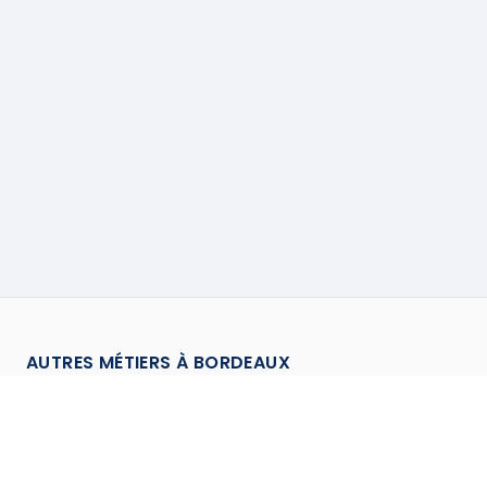
AUTRES MÉTIERS À
BORDEAUX
Charpentier
à
Bordeaux
→
Chauffagiste
à
Bordeaux
→