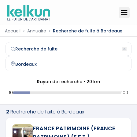
Accueil
Annuaire
Recherche de fuite à Bordeaux
Recherche de fuite
à
Bordeaux
(
33000
)
Trouvez et contactez un
recherche de fuite
qualifié à
Bor
Rayon de recherche •
20
km
10
100
2
Recherche de fuite
à
Bordeaux
FRANCE PATRIMOINE (FRANCE
PATRIMOINE) (E.F.T.)