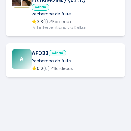
Vérifié
Recherche de fuite
3.8
(
1
)
📍
Bordeaux
🔧
1
interventions via Kelkun
AFD33
Vérifié
A
Recherche de fuite
0.0
(
0
)
📍
Bordeaux