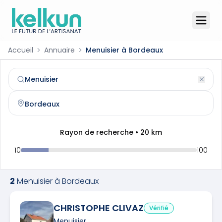
Accueil
Annuaire
Menuisier à Bordeaux
Menuisier
à
Bordeaux
(
33000
)
Trouvez et contactez un
menuisier
qualifié à
Bordeaux
Rayon de recherche •
20
km
10
100
2
Menuisier
à
Bordeaux
CHRISTOPHE CLIVAZ
Vérifié
Menuisier