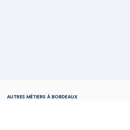
AUTRES MÉTIERS À
BORDEAUX
Charpentier
à
Bordeaux
→
Chauffagiste
à
Bordeaux
→