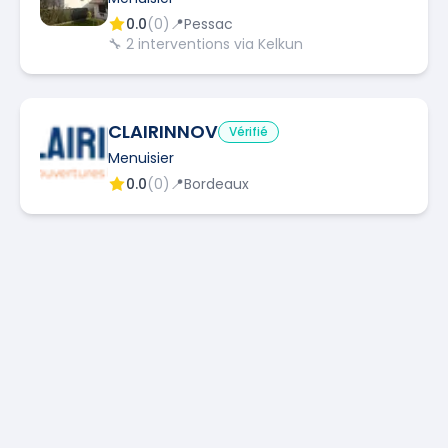
0.0
(
0
)
📍
Pessac
🔧
2
interventions via Kelkun
CLAIRINNOV
Vérifié
Menuisier
0.0
(
0
)
📍
Bordeaux