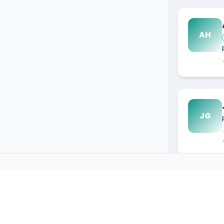
AH
JG
PEINTRE
DANS D'AUTRES 
→
Peintre
à
Agen
(
47000
)