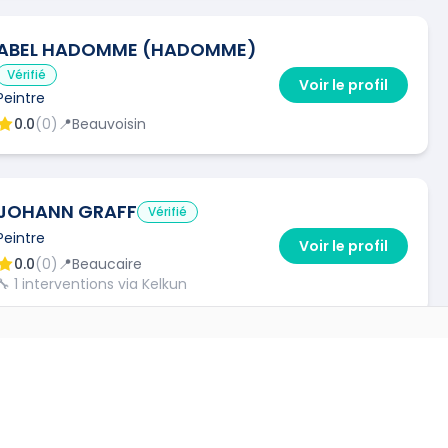
ABEL HADOMME (HADOMME)
Vérifié
Voir le profil
Peintre
0.0
(
0
)
📍
Beauvoisin
JOHANN GRAFF
Vérifié
Peintre
Voir le profil
0.0
(
0
)
📍
Beaucaire
🔧
1
interventions via Kelkun
VILLES
RENOVATION GENERALE
BATIMENT
→
Voir le profil
Vérifié
Peintre