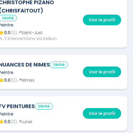
CHRISTOPHE PIZANO
(CHRISFAITOUT)
Vérifié
Voir le profil
Peintre
0.0
(
0
)
📍
Saint-Just
🔧
3
interventions via Kelkun
NUANCES DE NIMES
Vérifié
Voir le profil
Peintre
0.0
(
0
)
📍
Nîmes
FV PEINTURES
Vérifié
Voir le profil
Peintre
0.0
(
0
)
📍
Lunel