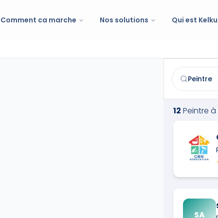
Comment ca marche
Nos solutions
Qui est Kelku
Peintre
à
Nîm
Trouvez et co
12
Peintre
à
SA