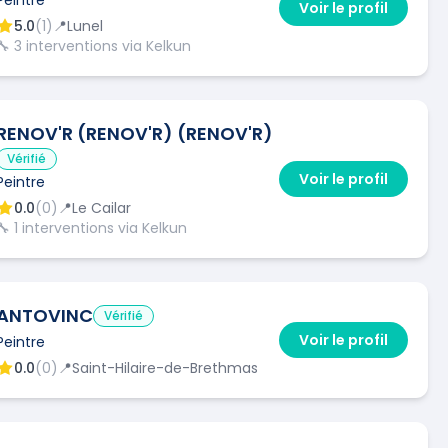
Voir le profil
5.0
(
1
)
📍
Lunel
🔧
3
interventions via Kelkun
RENOV'R (RENOV'R) (RENOV'R)
Vérifié
Voir le profil
Peintre
0.0
(
0
)
📍
Le Cailar
🔧
1
interventions via Kelkun
ANTOVINC
Vérifié
Voir le profil
Peintre
0.0
(
0
)
📍
Saint-Hilaire-de-Brethmas