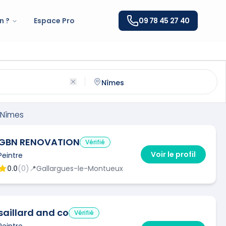
n ?
Espace Pro
09 78 45 27 40
es
(
30000
)
ntactez un
peintre
qualifié à
Nîmes
Nîmes
GBN RENOVATION
Vérifié
Voir le profil
Peintre
0.0
(
0
)
📍
Gallargues-le-Montueux
saillard and co
Vérifié
Peintre