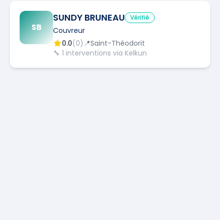
SUNDY BRUNEAU
Vérifié
SB
Couvreur
0.0
(
0
)
📍
Saint-Théodorit
🔧
1
interventions via Kelkun