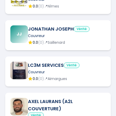
0.0
(
0
)
📍
Nîmes
JONATHAN JOSEPH
Vérifié
JJ
Couvreur
0.0
(
0
)
📍
Saillenard
LC3M SERVICES
Vérifié
Couvreur
0.0
(
0
)
📍
Aimargues
AXEL LAURANS (A2L
COUVERTURE)
Vérifié