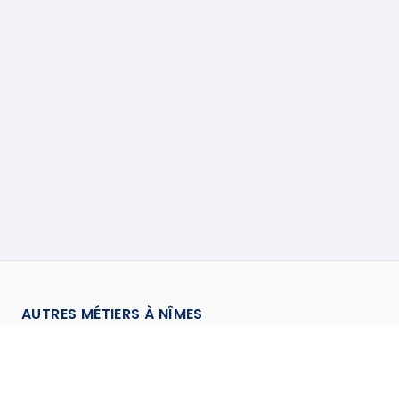
AUTRES MÉTIERS À
NÎMES
Antenniste
à
Nimes
→
Calorifugeur
à
Nimes
→