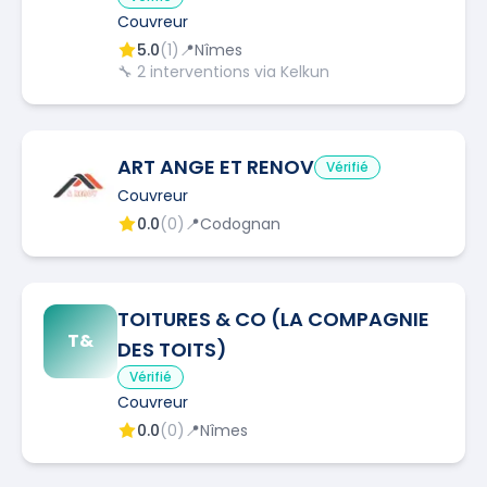
Couvreur
5.0
(
1
)
📍
Nîmes
🔧
2
interventions via Kelkun
ART ANGE ET RENOV
Vérifié
Couvreur
0.0
(
0
)
📍
Codognan
TOITURES & CO (LA COMPAGNIE
T&
DES TOITS)
Vérifié
Couvreur
0.0
(
0
)
📍
Nîmes