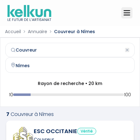
Accueil
Annuaire
Couvreur à Nîmes
Couvreur
à
Nîmes
(
30000
)
Trouvez et contactez un
couvreur
qualifié à
Nîmes
Rayon de recherche •
20
km
10
100
7
Couvreur
à
Nîmes
ESC OCCITANIE
Vérifié
Couvreur