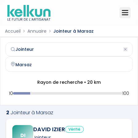
Accueil
Annuaire
Jointeur à Marsaz
Jointeur
à
Marsaz
(
26260
)
Trouvez et contactez un
jointeur
qualifié à
Marsaz
Rayon de recherche •
20
km
10
100
2
Jointeur
à
Marsaz
DAVID IZIER
Vérifié
DI
Jointeur