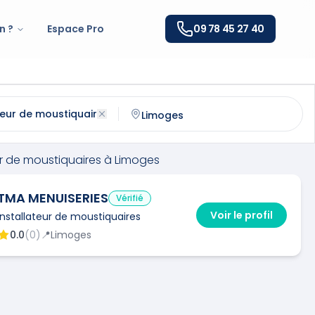
n ?
Espace Pro
09 78 45 27 40
e moustiquaires
à
Limoges
(
87000
)
ntactez un
installateur de moustiquaires
qualifié à
Limoge
ur de moustiquaires
à
Limoges
TMA MENUISERIES
Vérifié
Voir le profil
Installateur de moustiquaires
0.0
(
0
)
📍
Limoges