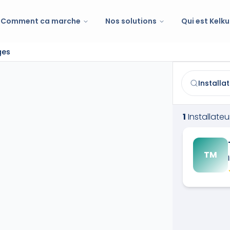
Comment ca marche
Nos solutions
Qui est Kelku
ges
Installateur d
Trouvez et co
1
Installate
TM