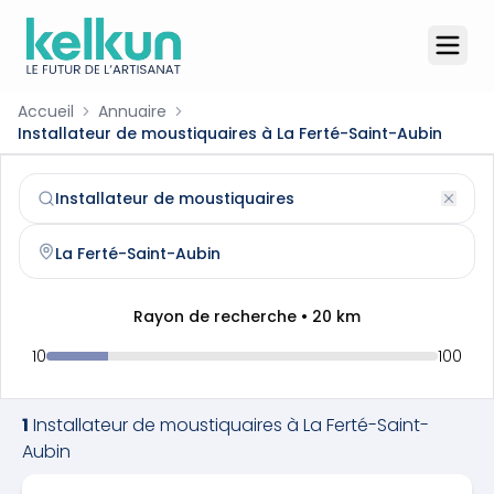
Accueil
Annuaire
Installateur de moustiquaires à La Ferté-Saint-Aubin
Installateur de moustiquaires
à
La Ferté-Saint-Aubin
(
45
Trouvez et contactez un
installateur de moustiquaires
qu
Rayon de recherche •
20
km
10
100
1
Installateur de moustiquaires
à
La Ferté-Saint-
Aubin