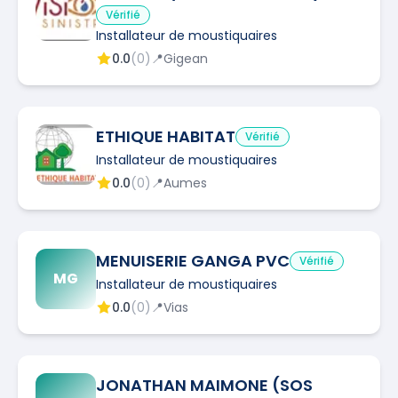
Vérifié
Installateur de moustiquaires
0.0
(
0
)
📍
Gigean
ETHIQUE HABITAT
Vérifié
Installateur de moustiquaires
0.0
(
0
)
📍
Aumes
MENUISERIE GANGA PVC
Vérifié
MG
Installateur de moustiquaires
0.0
(
0
)
📍
Vias
JONATHAN MAIMONE (SOS