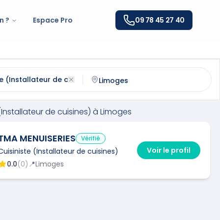
n ?
Espace Pro
09 78 45 27 40
tallateur de cuisines)
à
Limoges
(
87000
)
ntactez un
cuisiniste (installateur de cuisines)
qualifié à
Li
(Installateur de cuisines)
à
Limoges
TMA MENUISERIES
Vérifié
Voir le profil
Cuisiniste (Installateur de cuisines)
0.0
(
0
)
📍
Limoges