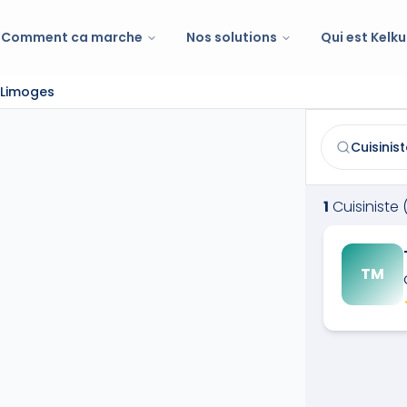
Comment ca marche
Nos solutions
Qui est Kelku
à Limoges
Cuisiniste (Ins
Trouvez et co
1
Cuisiniste 
TM