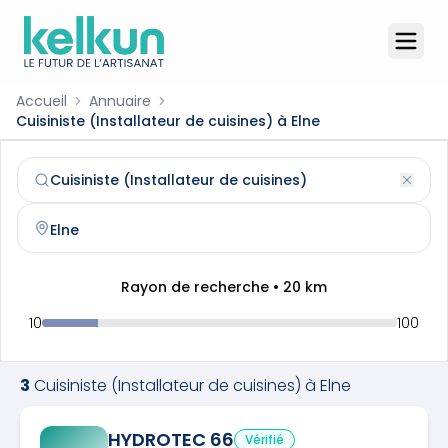
Accueil
Annuaire
Cuisiniste (Installateur de cuisines) à Elne
Cuisiniste (Installateur de cuisines)
à
Elne
(
66200
)
Trouvez et contactez un
cuisiniste (installateur de cuisin
Rayon de recherche •
20
km
10
100
3
Cuisiniste (Installateur de cuisines)
à
Elne
HYDROTEC 66
Vérifié