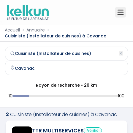
Accueil
Annuaire
Cuisiniste (Installateur de cuisines) à Cavanac
Cuisiniste (Installateur de cuisines)
à
Cavanac
(
11570
)
Trouvez et contactez un
cuisiniste (installateur de cuisin
Rayon de recherche •
20
km
10
100
2
Cuisiniste (Installateur de cuisines)
à
Cavanac
TTR MULTISERVICES
Vérifié