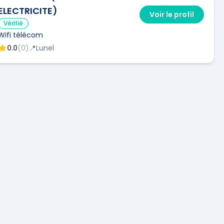
ELECTRICITE)
Voir le profil
Vérifié
Wifi télécom
0.0
(
0
)
📍
Lunel