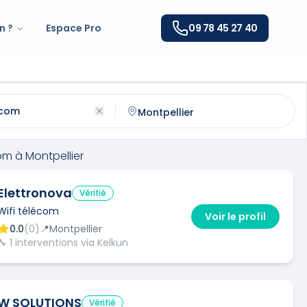
n ?
Espace Pro
09 78 45 27 40
à
Montpellier
(
34000
)
ntactez un
wifi télécom
qualifié à
Montpellier
com
à
Montpellier
Elettronova
Vérifié
Wifi télécom
Voir le profil
0.0
(
0
)
📍
Montpellier
🔧
1
interventions via Kelkun
W SOLUTIONS
Vérifié