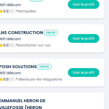
Voir le profil
Wifi télécom
0.0
(
0
)
📍
Montpellier
LNS CONSTRUCTION
Vérifié
Voir le profil
Wifi télécom
0.0
(
0
)
📍
Montferrier-sur-Lez
POSH SOLUTIONS
Vérifié
Voir le profil
Wifi télécom
0.0
(
0
)
📍
Villeneuve-lès-Maguelone
EMMANUEL HERON DE
VILLEFOSSE (HERON