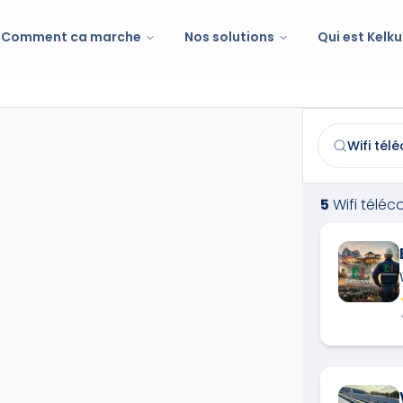
Comment ca marche
Nos solutions
Qui est Kelku
Wifi télécom
Trouvez et co
5
Wifi télé