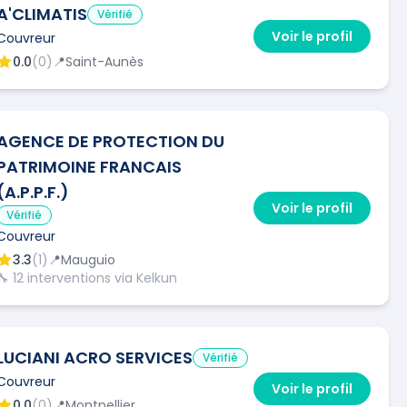
A'CLIMATIS
Vérifié
Voir le profil
Couvreur
0.0
(
0
)
📍
Saint-Aunès
AGENCE DE PROTECTION DU
PATRIMOINE FRANCAIS
(A.P.P.F.)
Voir le profil
Vérifié
Couvreur
3.3
(
1
)
📍
Mauguio
🔧
12
interventions via Kelkun
LUCIANI ACRO SERVICES
Vérifié
Couvreur
Voir le profil
0.0
(
0
)
📍
Montpellier