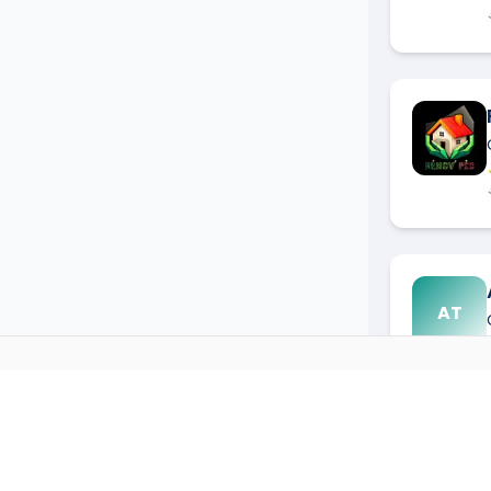
AT
COUVREUR
DANS D'AUTRE
→
Couvreur
à
Agde
(
34300
)
WB