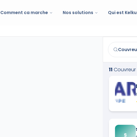
Comment ca marche
Nos solutions
Qui est Kelku
Couvreur
à
Mo
Trouvez et co
11
Couvreur
S