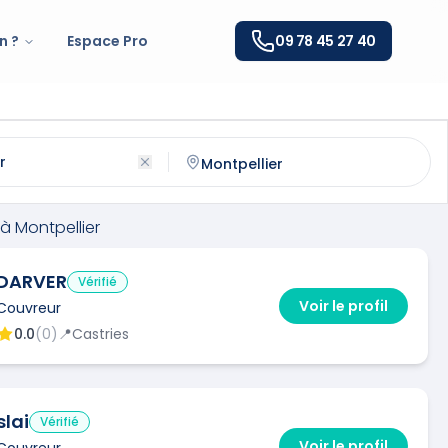
n ?
Espace Pro
09 78 45 27 40
ntpellier
(
34000
)
ntactez un
couvreur
qualifié à
Montpellier
à
Montpellier
DARVER
Vérifié
Voir le profil
Couvreur
0.0
(
0
)
📍
Castries
slai
Vérifié
Voir le profil
Couvreur