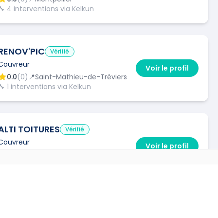
🔧
4
interventions via Kelkun
RENOV'PIC
Vérifié
Couvreur
Voir le profil
0.0
(
0
)
📍
Saint-Mathieu-de-Tréviers
🔧
1
interventions via Kelkun
ALTI TOITURES
Vérifié
Couvreur
Voir le profil
0.0
(
0
)
📍
Le Crès
🔧
1
interventions via Kelkun
S VILLES
→
WILSON BORGES MORGADO