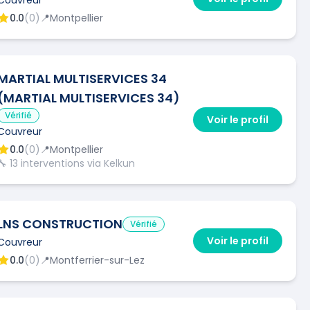
0.0
(
0
)
📍
Montpellier
MARTIAL MULTISERVICES 34
(MARTIAL MULTISERVICES 34)
Vérifié
Voir le profil
Couvreur
0.0
(
0
)
📍
Montpellier
🔧
13
interventions via Kelkun
LNS CONSTRUCTION
Vérifié
Voir le profil
Couvreur
0.0
(
0
)
📍
Montferrier-sur-Lez