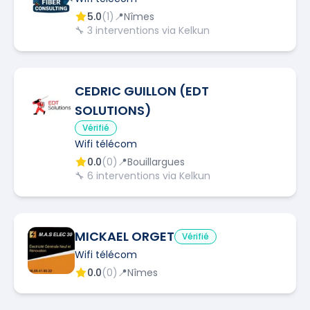
5.0
(
1
)
📍
Nîmes
🔧
3
interventions via Kelkun
CEDRIC GUILLON (EDT
SOLUTIONS)
Vérifié
Wifi télécom
0.0
(
0
)
📍
Bouillargues
🔧
6
interventions via Kelkun
MICKAEL ORGET
Vérifié
Wifi télécom
0.0
(
0
)
📍
Nîmes