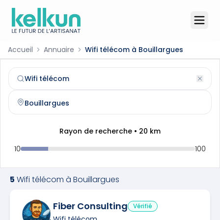
Accueil
Annuaire
Wifi télécom à Bouillargues
Wifi télécom
à
Bouillargues
(
30230
)
Trouvez et contactez un
wifi télécom
qualifié à
Bouillargu
Rayon de recherche •
20
km
10
100
5
Wifi télécom
à
Bouillargues
Fiber Consulting
Vérifié
Wifi télécom