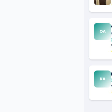
OA
KA