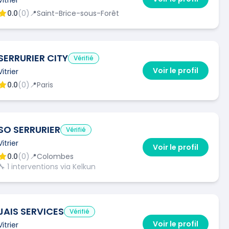
0.0
(
0
)
📍
Saint-Brice-sous-Forêt
SERRURIER CITY
Vérifié
Voir le profil
Vitrier
0.0
(
0
)
📍
Paris
SO SERRURIER
Vérifié
Vitrier
Voir le profil
0.0
(
0
)
📍
Colombes
🔧
1
interventions via Kelkun
JAIS SERVICES
Vérifié
Voir le profil
Vitrier