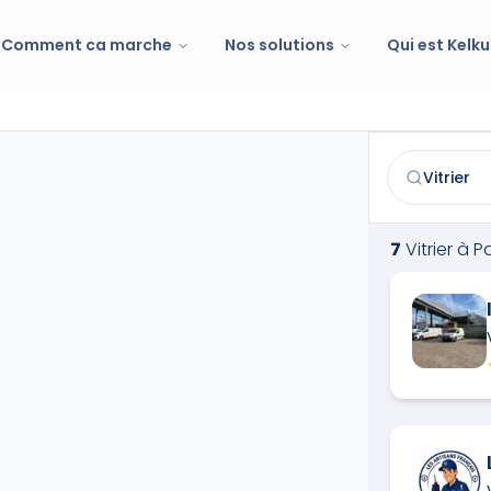
Comment ca marche
Nos solutions
Qui est Kelku
Vitrier
à
Paris
Trouvez et co
7
Vitrier
à
Pa