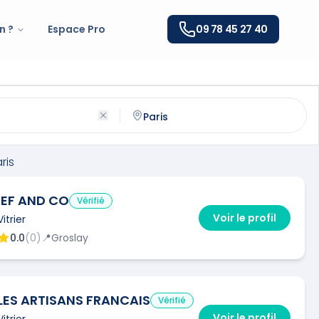
n ?
Espace Pro
09 78 45 27 40
(
75001
)
ntactez un
vitrier
qualifié à
Paris
ris
IEF AND CO
Vérifié
Voir le profil
Vitrier
0.0
(
0
)
📍
Groslay
LES ARTISANS FRANCAIS
Vérifié
Voir le profil
Vitrier