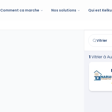
Comment ca marche
Nos solutions
Qui est Kelku
Vitrier
à
Auxo
Trouvez et co
1
Vitrier
à
Au