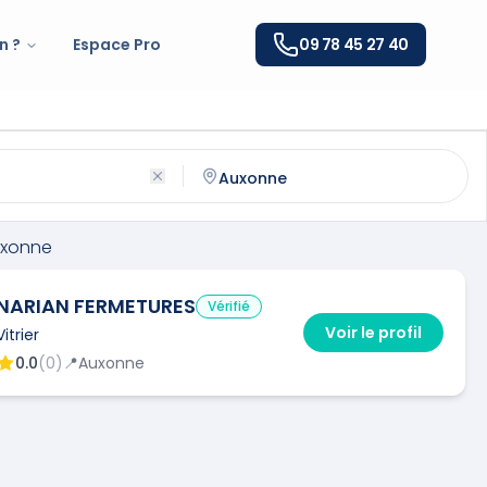
n ?
Espace Pro
09 78 45 27 40
nne
(
21130
)
ntactez un
vitrier
qualifié à
Auxonne
xonne
NARIAN FERMETURES
Vérifié
Voir le profil
Vitrier
0.0
(
0
)
📍
Auxonne