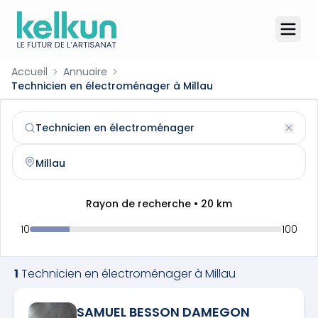
Accueil
Annuaire
Technicien en électroménager à Millau
Technicien en électroménager
à
Millau
(
12100
)
Trouvez et contactez un
technicien en électroménager
Rayon de recherche •
20
km
10
100
1
Technicien en électroménager
à
Millau
SAMUEL BESSON DAMEGON