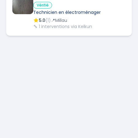
Vérifié
Technicien en électroménager
5.0
(
1
)
📍
Millau
🔧
1
interventions via Kelkun