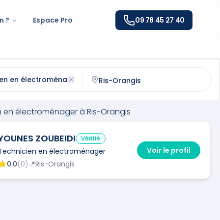
n ?
Espace Pro
09 78 45 27 40
n électroménager
à
Ris-Orangis
(
91130
)
ntactez un
technicien en électroménager
qualifié à
Ris-O
n en électroménager
à
Ris-Orangis
YOUNES ZOUBEIDI
Vérifié
Voir le profil
Technicien en électroménager
0.0
(
0
)
📍
Ris-Orangis