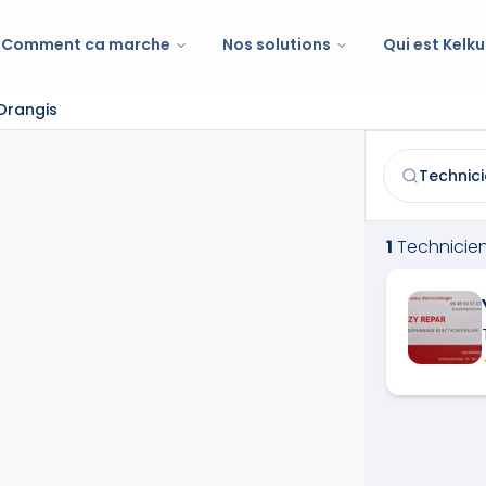
Comment ca marche
Nos solutions
Qui est Kelku
Orangis
Technicien e
Trouvez et co
1
Technicie