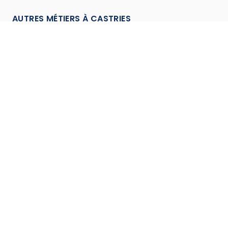
AUTRES MÉTIERS À
CASTRIES
Assainisseur
à
Castries
→
Canalisateur
à
Castries
→
Carreleur
à
Castries
→
Charpentier
à
Castries
→
Chauffagiste
à
Castries
→
Climaticien
à
Castries
→
Conducteur de travaux
à
Castries
→
Couvreur
à
Castries
→
Cuisiniste (Installateur de cuisines)
à
Castries
→