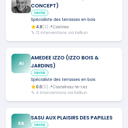
CONCEPT)
Vérifié
Spécialiste des terrasses en bois
4.8
(
3
)
📍
Castries
🔧
12
interventions via Kelkun
AMEDEE IZZO (IZZO BOIS &
AI
JARDINS)
Vérifié
Spécialiste des terrasses en bois
0.0
(
0
)
📍
Castelnau-le-Lez
🔧
4
interventions via Kelkun
SASU AUX PLAISIRS DES PAPILLES
SA
Vérifié