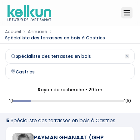
Accueil
Annuaire
Spécialiste des terrasses en bois à Castries
Spécialiste des terrasses en bois
à
Castries
(
34160
)
Trouvez et contactez un
spécialiste des terrasses en boi
Rayon de recherche •
20
km
10
100
5
Spécialiste des terrasses en bois
à
Castries
PAYMAN GHANAAT (GHP