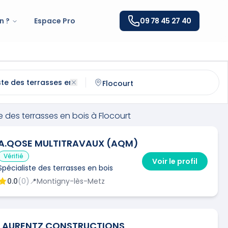
n ?
Espace Pro
09 78 45 27 40
s terrasses en bois
à
Flocourt
(
57580
)
ntactez un
spécialiste des terrasses en bois
qualifié à
Flo
e des terrasses en bois
à
Flocourt
A.QOSE MULTITRAVAUX (AQM)
Vérifié
Voir le profil
Spécialiste des terrasses en bois
0.0
(
0
)
📍
Montigny-lès-Metz
LAURENTZ CONSTRUCTIONS