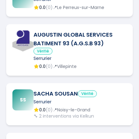
0.0
(
0
)
📍
Le Perreux-sur-Marne
AUGUSTIN GLOBAL SERVICES
BATIMENT 93 (A.G.S.B 93)
Vérifié
Serrurier
0.0
(
0
)
📍
Villepinte
SACHA SOUSAN
Vérifié
SS
Serrurier
0.0
(
0
)
📍
Noisy-le-Grand
🔧
2
interventions via Kelkun