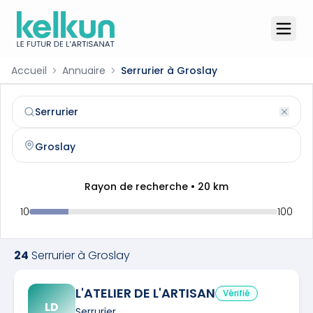
Accueil
Annuaire
Serrurier à Groslay
Serrurier
à
Groslay
(
95410
)
Trouvez et contactez un
serrurier
qualifié à
Groslay
Rayon de recherche •
20
km
10
100
24
Serrurier
à
Groslay
L'ATELIER DE L'ARTISAN
Vérifié
LD
Serrurier