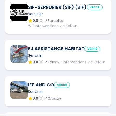
SIF-SERRURIER (SIF) (SIF)
Vérifié
Serrurier
0.0
(
0
)
📍
Sarcelles
🔧
1
interventions via Kelkun
EJ ASSISTANCE HABITAT
Vérifié
Serrurier
0.0
(
0
)
📍
Paris
🔧
1
interventions via Kelkun
IEF AND CO
Vérifié
Serrurier
0.0
(
0
)
📍
Groslay