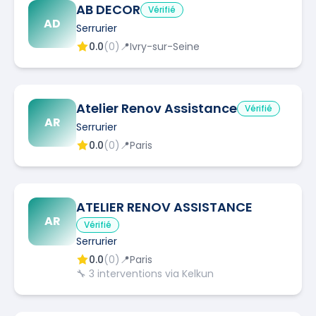
AB DECOR
Vérifié
AD
Serrurier
0.0
(
0
)
📍
Ivry-sur-Seine
Atelier Renov Assistance
Vérifié
AR
Serrurier
0.0
(
0
)
📍
Paris
ATELIER RENOV ASSISTANCE
AR
Vérifié
Serrurier
0.0
(
0
)
📍
Paris
🔧
3
interventions via Kelkun