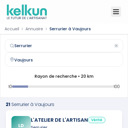
Accueil
Annuaire
Serrurier à Vaujours
Serrurier
à
Vaujours
(
93410
)
Trouvez et contactez un
serrurier
qualifié à
Vaujours
Rayon de recherche •
20
km
10
100
21
Serrurier
à
Vaujours
L'ATELIER DE L'ARTISAN
Vérifié
LD
Serrurier