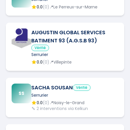
0.0
(
0
)
📍
Le Perreux-sur-Marne
AUGUSTIN GLOBAL SERVICES
BATIMENT 93 (A.G.S.B 93)
Vérifié
Serrurier
0.0
(
0
)
📍
Villepinte
SACHA SOUSAN
Vérifié
SS
Serrurier
0.0
(
0
)
📍
Noisy-le-Grand
🔧
2
interventions via Kelkun