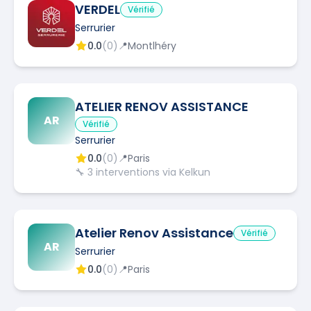
VERDEL
Vérifié
Serrurier
0.0
(
0
)
📍
Montlhéry
ATELIER RENOV ASSISTANCE
AR
Vérifié
Serrurier
0.0
(
0
)
📍
Paris
🔧
3
interventions via Kelkun
Atelier Renov Assistance
Vérifié
AR
Serrurier
0.0
(
0
)
📍
Paris