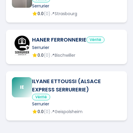
Serrurier
0.0
(
0
)
📍
Strasbourg
HANER FERRONNERIE
Vérifié
Serrurier
0.0
(
0
)
📍
Bischwiller
ILYANE ETTOUSSI (ALSACE
IE
EXPRESS SERRURERIE)
Vérifié
Serrurier
0.0
(
0
)
📍
Geispolsheim