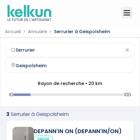
Accueil
Annuaire
Serrurier à Geispolsheim
Serrurier
à
Geispolsheim
(
67118
)
Trouvez et contactez un
serrurier
qualifié à
Geispolsheim
Rayon de recherche •
20
km
10
100
3
Serrurier
à
Geispolsheim
DEPANN'IN ON (DEPANN'IN/ON)
Vérifié