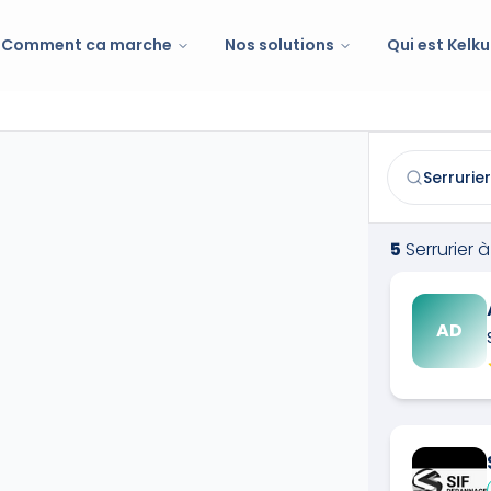
Comment ca marche
Nos solutions
Qui est Kelku
Serrurier
à
Lac
Trouvez et co
5
Serrurier
à
AD