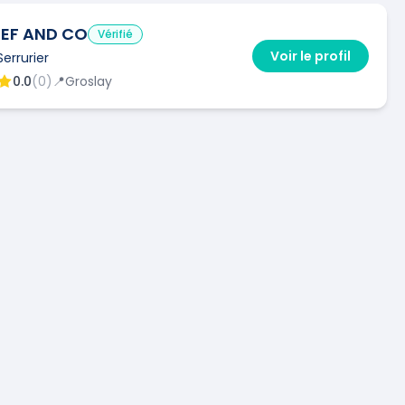
IEF AND CO
Vérifié
Voir le profil
Serrurier
0.0
(
0
)
📍
Groslay