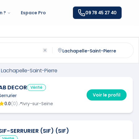
n ?
Espace Pro
09 78 45 27 40
hapelle-Saint-Pierre
(
60730
)
ntactez un
serrurier
qualifié à
Lachapelle-Saint-Pierre
Lachapelle-Saint-Pierre
AB DECOR
Vérifié
Voir le profil
Serrurier
0.0
(
0
)
📍
Ivry-sur-Seine
SIF-SERRURIER (SIF) (SIF)
Vérifié