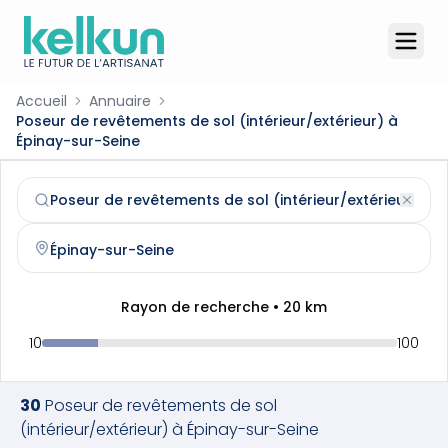
Accueil
Annuaire
Poseur de revêtements de sol (intérieur/extérieur) à
Épinay-sur-Seine
Poseur de revêtements de sol (intérieur/extérieur)
à
Épi
Trouvez et contactez un
poseur de revêtements de sol (i
Rayon de recherche •
20
km
10
100
30
Poseur de revêtements de sol
(intérieur/extérieur)
à
Épinay-sur-Seine