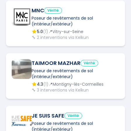
MNC
Vérifié
Poseur de revêtements de sol
(intérieur/extérieur)
5.0
(
1
)
📍
Vitry-sur-Seine
🔧
2
interventions via Kelkun
TAIMOOR MAZHAR
Vérifié
Poseur de revêtements de sol
(intérieur/extérieur)
4.3
(
1
)
📍
Montigny-lès-Cormeilles
🔧
3
interventions via Kelkun
JE SUIS SAFE
Vérifié
Poseur de revêtements de sol
(intérieur/extérieur)