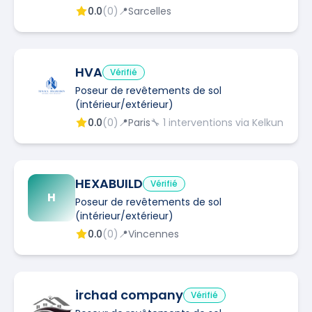
0.0
(
0
)
📍
Sarcelles
HVA
Vérifié
Poseur de revêtements de sol
(intérieur/extérieur)
0.0
(
0
)
📍
Paris
🔧
1
interventions via Kelkun
HEXABUILD
Vérifié
H
Poseur de revêtements de sol
(intérieur/extérieur)
0.0
(
0
)
📍
Vincennes
irchad company
Vérifié