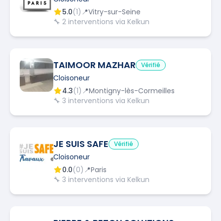
5.0
(
1
)
📍
Vitry-sur-Seine
🔧
2
interventions via Kelkun
TAIMOOR MAZHAR
Vérifié
Cloisoneur
4.3
(
1
)
📍
Montigny-lès-Cormeilles
🔧
3
interventions via Kelkun
JE SUIS SAFE
Vérifié
Cloisoneur
0.0
(
0
)
📍
Paris
🔧
3
interventions via Kelkun