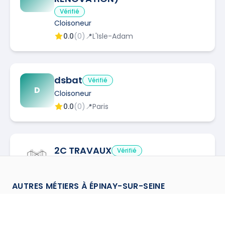
Vérifié
Cloisoneur
0.0
(
0
)
📍
L'Isle-Adam
dsbat
Vérifié
D
Cloisoneur
0.0
(
0
)
📍
Paris
2C TRAVAUX
Vérifié
Cloisoneur
0.0
(
0
)
📍
Noisy-le-Sec
AUTRES MÉTIERS À
ÉPINAY-SUR-SEINE
Chapiste
à
Epinay Sur Seine
→
NORD CONSTRUCTION
Vérifié