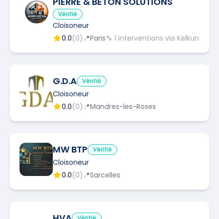
PIERRE & BETON SOLUTIONS
Vérifié
Cloisoneur
0.0
(
0
)
📍
Paris
🔧
1
interventions via Kelkun
G.D.A
Vérifié
Cloisoneur
0.0
(
0
)
📍
Mandres-les-Roses
MW BTP
Vérifié
Cloisoneur
0.0
(
0
)
📍
Sarcelles
HVA
Vérifié