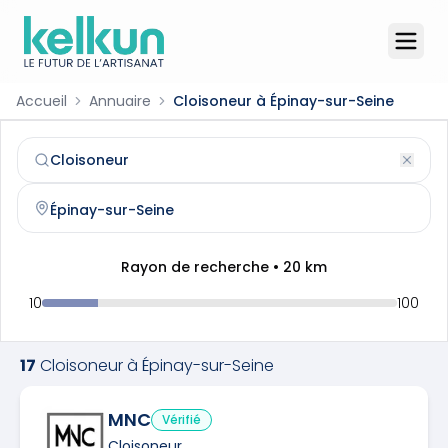
Accueil
Annuaire
Cloisoneur à Épinay-sur-Seine
Cloisoneur
à
Épinay-sur-Seine
(
93800
)
Trouvez et contactez un
cloisoneur
qualifié à
Épinay-sur-
Rayon de recherche •
20
km
10
100
17
Cloisoneur
à
Épinay-sur-Seine
MNC
Vérifié
Cloisoneur