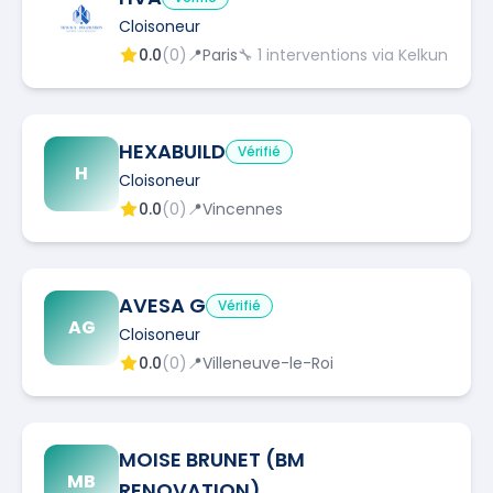
Cloisoneur
0.0
(
0
)
📍
Paris
🔧
1
interventions via Kelkun
HEXABUILD
Vérifié
H
Cloisoneur
0.0
(
0
)
📍
Vincennes
AVESA G
Vérifié
AG
Cloisoneur
0.0
(
0
)
📍
Villeneuve-le-Roi
MOISE BRUNET (BM
MB
RENOVATION)