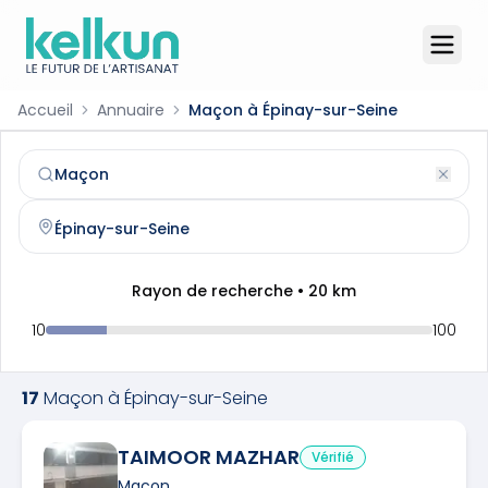
Accueil
Annuaire
Maçon à Épinay-sur-Seine
Maçon
à
Épinay-sur-Seine
(
93800
)
Trouvez et contactez un
maçon
qualifié à
Épinay-sur-Sei
Rayon de recherche •
20
km
10
100
17
Maçon
à
Épinay-sur-Seine
TAIMOOR MAZHAR
Vérifié
Maçon