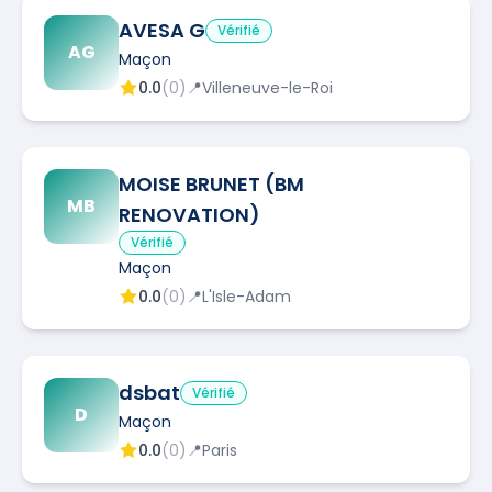
AVESA G
Vérifié
AG
Maçon
0.0
(
0
)
📍
Villeneuve-le-Roi
MOISE BRUNET (BM
MB
RENOVATION)
Vérifié
Maçon
0.0
(
0
)
📍
L'Isle-Adam
dsbat
Vérifié
D
Maçon
0.0
(
0
)
📍
Paris