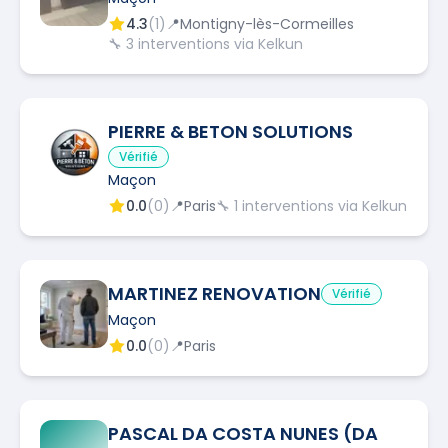
4.3
(
1
)
📍
Montigny-lès-Cormeilles
🔧
3
interventions via Kelkun
PIERRE & BETON SOLUTIONS
Vérifié
Maçon
0.0
(
0
)
📍
Paris
🔧
1
interventions via Kelkun
MARTINEZ RENOVATION
Vérifié
Maçon
0.0
(
0
)
📍
Paris
PASCAL DA COSTA NUNES (DA