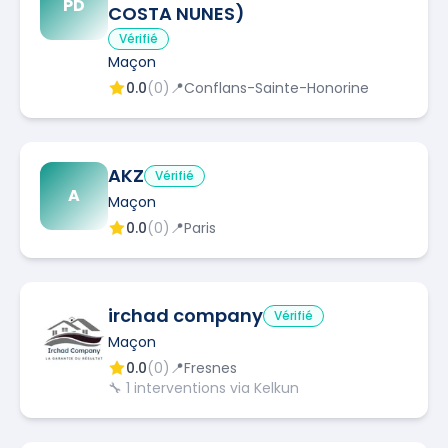
PD
COSTA NUNES)
Vérifié
Maçon
0.0
(
0
)
📍
Conflans-Sainte-Honorine
AKZ
Vérifié
A
Maçon
0.0
(
0
)
📍
Paris
irchad company
Vérifié
Maçon
0.0
(
0
)
📍
Fresnes
🔧
1
interventions via Kelkun