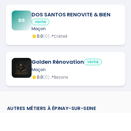
DOS SANTOS RENOVITE & BIEN
DS
Vérifié
Maçon
0.0
(
0
)
📍
Créteil
Golden Rénovation
Vérifié
Maçon
0.0
(
0
)
📍
Bezons
NORD CONSTRUCTION
Vérifié
AUTRES MÉTIERS À
ÉPINAY-SUR-SEINE
NC
Maçon
0.0
(
0
)
📍
Épinay-sur-Seine
Chapiste
à
Epinay Sur Seine
→