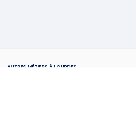
AUTRES MÉTIERS À
LOURDES
Carreleur
à
Lourdes
→
Cloisoneur
à
Lourdes
→
Electricien
à
Lourdes
→
Enduiseur
à
Lourdes
→
Installateur de système de sécurité
à
Lourdes
→