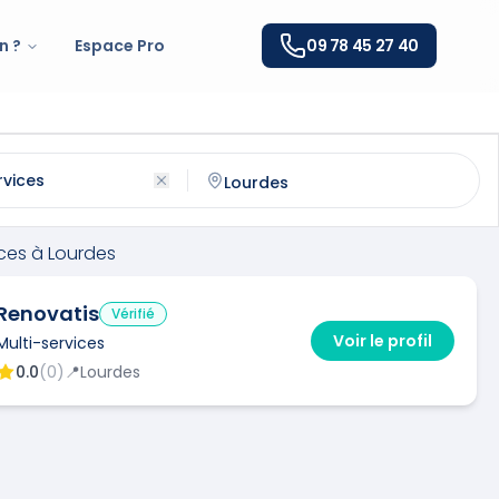
n ?
Espace Pro
09 78 45 27 40
à
Lourdes
(
65100
)
ntactez un
multi-services
qualifié à
Lourdes
ices
à
Lourdes
Renovatis
Vérifié
Voir le profil
Multi-services
0.0
(
0
)
📍
Lourdes