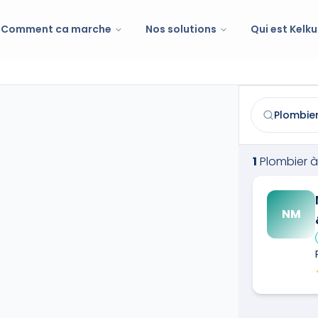
Comment ca marche
Nos solutions
Qui est Kelku
Plombier
à
La
Trouvez et co
1
Plombier
à
NM