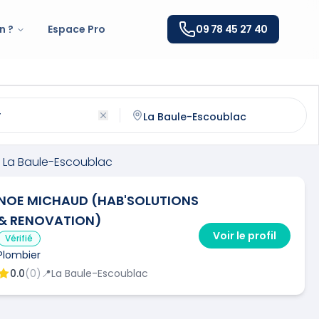
n ?
Espace Pro
09 78 45 27 40
 Baule-Escoublac
(
44500
)
ntactez un
plombier
qualifié à
La Baule-Escoublac
La Baule-Escoublac
NOE MICHAUD (HAB'SOLUTIONS
& RENOVATION)
Voir le profil
Vérifié
Plombier
0.0
(
0
)
📍
La Baule-Escoublac