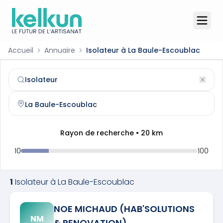
Accueil
Annuaire
Isolateur à La Baule-Escoublac
Isolateur
à
La Baule-Escoublac
(
44500
)
Trouvez et contactez un
isolateur
qualifié à
La Baule-Esc
Rayon de recherche •
20
km
10
100
1
Isolateur
à
La Baule-Escoublac
NOE MICHAUD (HAB'SOLUTIONS
NM
& RENOVATION)