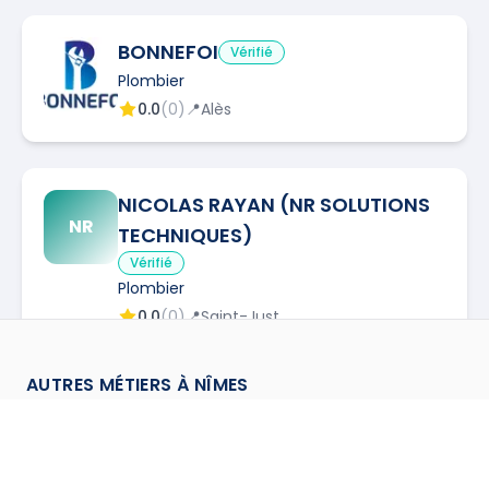
BONNEFOI
Vérifié
Plombier
0.0
(
0
)
📍
Alès
NICOLAS RAYAN (NR SOLUTIONS
NR
TECHNIQUES)
Vérifié
Plombier
0.0
(
0
)
📍
Saint-Just
AUTRES MÉTIERS À
NÎMES
Antenniste
à
Nimes
→
Calorifugeur
à
Nimes
→