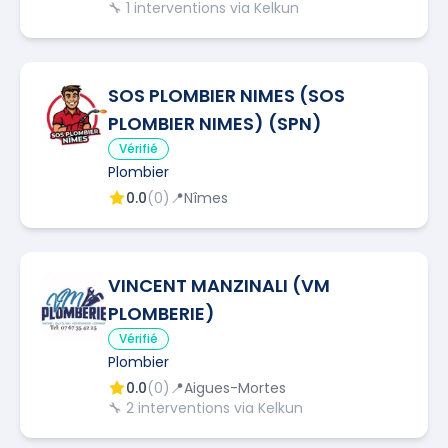
🔧
1
interventions via Kelkun
SOS PLOMBIER NIMES (SOS
PLOMBIER NIMES) (SPN)
Vérifié
Plombier
0.0
(
0
)
📍
Nîmes
VINCENT MANZINALI (VM
PLOMBERIE)
Vérifié
Plombier
0.0
(
0
)
📍
Aigues-Mortes
🔧
2
interventions via Kelkun