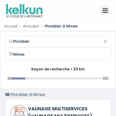
Accueil
Annuaire
Plombier à Nîmes
Plombier
à
Nîmes
(
30000
)
Trouvez et contactez un
plombier
qualifié à
Nîmes
Rayon de recherche •
20
km
10
100
10
Plombier
à
Nîmes
VAUNAGE MULTISERVICES
(VAUNAGE MULTISERVICES)