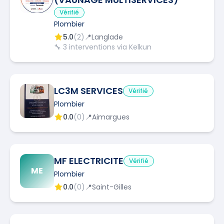
Vérifié
Plombier
5.0
(
2
)
📍
Langlade
🔧
3
interventions via Kelkun
LC3M SERVICES
Vérifié
Plombier
0.0
(
0
)
📍
Aimargues
MF ELECTRICITE
Vérifié
ME
Plombier
0.0
(
0
)
📍
Saint-Gilles