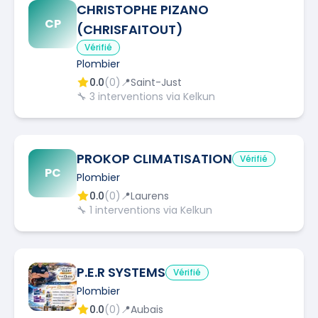
CHRISTOPHE PIZANO
CP
(CHRISFAITOUT)
Vérifié
Plombier
0.0
(
0
)
📍
Saint-Just
🔧
3
interventions via Kelkun
PROKOP CLIMATISATION
Vérifié
PC
Plombier
0.0
(
0
)
📍
Laurens
🔧
1
interventions via Kelkun
P.E.R SYSTEMS
Vérifié
Plombier
0.0
(
0
)
📍
Aubais