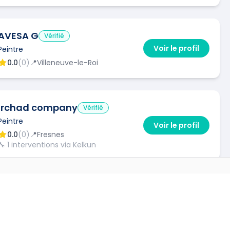
AVESA G
Vérifié
Voir le profil
Peintre
0.0
(
0
)
📍
Villeneuve-le-Roi
irchad company
Vérifié
Peintre
Voir le profil
0.0
(
0
)
📍
Fresnes
🔧
1
interventions via Kelkun
VILLES
HVA
Vérifié
Peintre
Voir le profil
→
0.0
(
0
)
📍
Paris
🔧
1
interventions via Kelkun