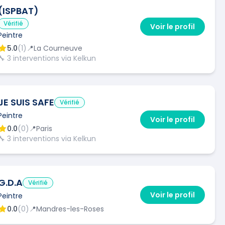
(ISPBAT)
Vérifié
Voir le profil
Peintre
5.0
(
1
)
📍
La Courneuve
🔧
3
interventions via Kelkun
JE SUIS SAFE
Vérifié
Peintre
Voir le profil
0.0
(
0
)
📍
Paris
🔧
3
interventions via Kelkun
G.D.A
Vérifié
Voir le profil
Peintre
0.0
(
0
)
📍
Mandres-les-Roses