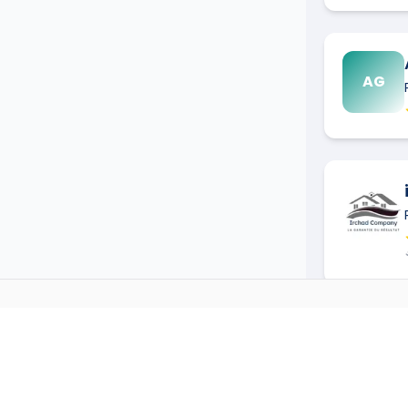
AG
PEINTRE
DANS D'AUTRES 
→
Peintre
à
Agen
(
47000
)