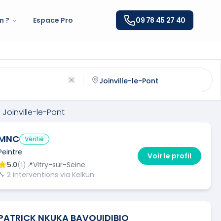
n ?
Espace Pro
09 78 45 27 40
ville-le-Pont
(
94340
)
ntactez un
peintre
qualifié à
Joinville-le-Pont
à
Joinville-le-Pont
MNC
Vérifié
Peintre
Voir le profil
5.0
(
1
)
📍
Vitry-sur-Seine
🔧
2
interventions via Kelkun
PATRICK NKUKA BAVOUIDIBIO