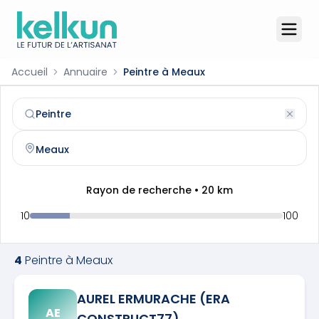
Accueil
Annuaire
Peintre à Meaux
Peintre
à
Meaux
(
77100
)
Trouvez et contactez un
peintre
qualifié à
Meaux
Rayon de recherche •
20
km
10
100
4
Peintre
à
Meaux
AUREL ERMURACHE (ERA
AE
CONSTRUCT77)