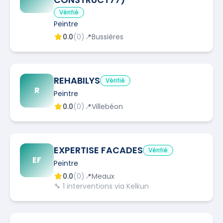
Vérifié
Peintre
0.0
(
0
)
📍
Bussières
REHABILYS
Vérifié
R
Peintre
0.0
(
0
)
📍
Villebéon
EXPERTISE FACADES
Vérifié
EF
Peintre
0.0
(
0
)
📍
Meaux
🔧
1
interventions via Kelkun