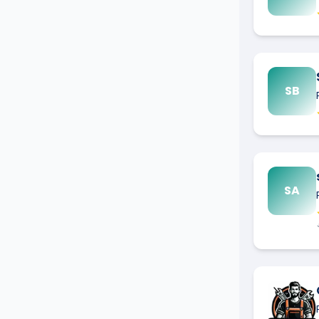
SB
SA