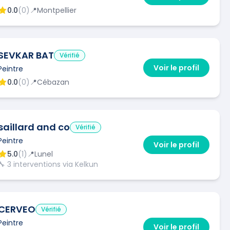
0.0
(
0
)
📍
Montpellier
SEVKAR BAT
Vérifié
Voir le profil
Peintre
0.0
(
0
)
📍
Cébazan
saillard and co
Vérifié
Peintre
Voir le profil
5.0
(
1
)
📍
Lunel
🔧
3
interventions via Kelkun
CERVEO
Vérifié
Peintre
Voir le profil