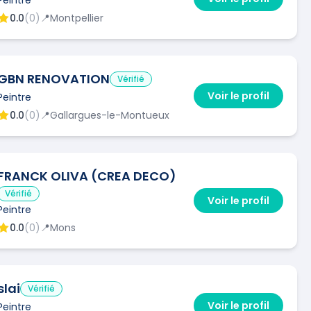
0.0
(
0
)
📍
Montpellier
GBN RENOVATION
Vérifié
Voir le profil
Peintre
0.0
(
0
)
📍
Gallargues-le-Montueux
FRANCK OLIVA (CREA DECO)
Vérifié
Voir le profil
Peintre
0.0
(
0
)
📍
Mons
slai
Vérifié
Voir le profil
Peintre