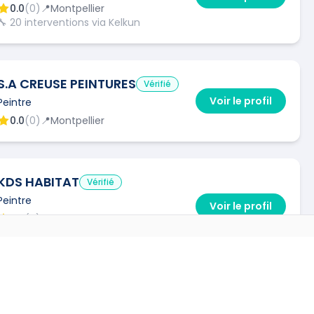
0.0
(
0
)
📍
Montpellier
🔧
20
interventions via Kelkun
S.A CREUSE PEINTURES
Vérifié
Voir le profil
Peintre
0.0
(
0
)
📍
Montpellier
KDS HABITAT
Vérifié
Peintre
Voir le profil
0.0
(
0
)
📍
Montpellier
🔧
1
interventions via Kelkun
VILLES
→
RENOV'R (RENOV'R) (RENOV'R)
Vérifié