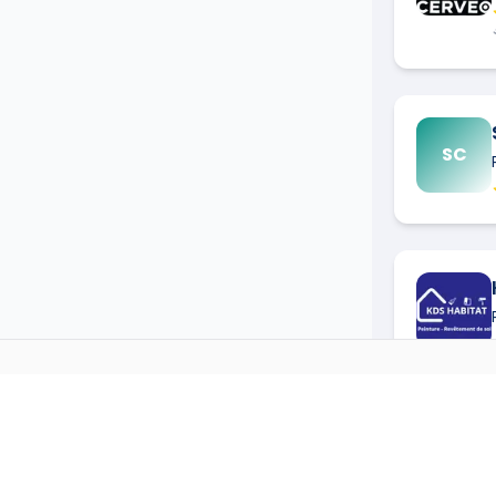
SC
PEINTRE
DANS D'AUTRES 
→
Peintre
à
Agen
(
47000
)
R(