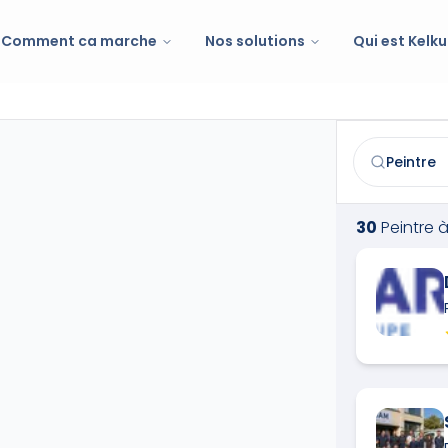
Comment ca marche
Nos solutions
Qui est Kelku
Peintre
à
Vend
Trouvez et co
30
Peintre