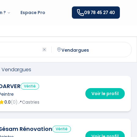
n ?
Espace Pro
09 78 45 27 40
argues
(
34740
)
ntactez un
peintre
qualifié à
Vendargues
à
Vendargues
DARVER
Vérifié
Voir le profil
Peintre
0.0
(
0
)
📍
Castries
Sésam Rénovation
Vérifié
Voir le profil
Peintre