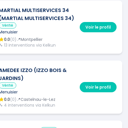
MARTIAL MULTISERVICES 34
(MARTIAL MULTISERVICES 34)
Vérifié
Voir le profil
Menuisier
0.0
(
0
)
📍
Montpellier
🔧
13
interventions via Kelkun
AMEDEE IZZO (IZZO BOIS &
JARDINS)
Vérifié
Voir le profil
Menuisier
0.0
(
0
)
📍
Castelnau-le-Lez
🔧
4
interventions via Kelkun