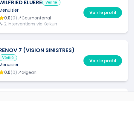
WILFRIED ELUERE
Vérifié
Menuisier
Voir le profil
0.0
(
0
)
📍
Cournonterral
🔧
2
interventions via Kelkun
RENOV 7 (VISION SINISTRES)
Vérifié
Voir le profil
Menuisier
0.0
(
0
)
📍
Gigean
SC RENOVATIONS
Vérifié
Voir le profil
Menuisier
S VILLES
0.0
(
0
)
📍
Montpellier
→