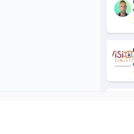
SR
MENUISIER
DANS D'AUTRE
→
Menuisier
à
Agde
(
34300
)