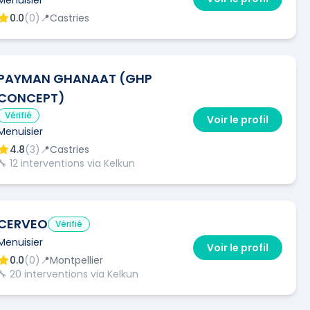
0.0
(
0
)
📍
Castries
PAYMAN GHANAAT (GHP
CONCEPT)
Vérifié
Voir le profil
Menuisier
4.8
(
3
)
📍
Castries
🔧
12
interventions via Kelkun
CERVEO
Vérifié
Menuisier
Voir le profil
0.0
(
0
)
📍
Montpellier
🔧
20
interventions via Kelkun