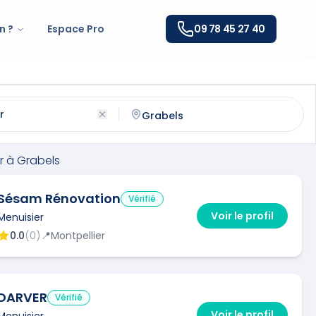
n ?
Espace Pro
09 78 45 27 40
abels
(
34790
)
ntactez un
menuisier
qualifié à
Grabels
r
à
Grabels
Sésam Rénovation
Vérifié
Voir le profil
Menuisier
0.0
(
0
)
📍
Montpellier
DARVER
Vérifié
Voir le profil
Menuisier