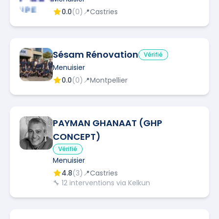
0.0
(
0
)
📍
Castries
Sésam Rénovation
Vérifié
Menuisier
0.0
(
0
)
📍
Montpellier
PAYMAN GHANAAT (GHP
CONCEPT)
Vérifié
Menuisier
4.8
(
3
)
📍
Castries
🔧
12
interventions via Kelkun