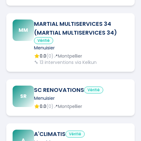
MARTIAL MULTISERVICES 34
MM
(MARTIAL MULTISERVICES 34)
Vérifié
Menuisier
0.0
(
0
)
📍
Montpellier
🔧
13
interventions via Kelkun
SC RENOVATIONS
Vérifié
SR
Menuisier
0.0
(
0
)
📍
Montpellier
A'CLIMATIS
Vérifié
A