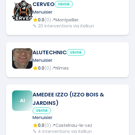
CERVEO
Vérifié
Menuisier
0.0
(
0
)
📍
Montpellier
🔧
20
interventions via Kelkun
ALUTECHNIC
Vérifié
Menuisier
0.0
(
0
)
📍
Nîmes
AMEDEE IZZO (IZZO BOIS &
AI
JARDINS)
Vérifié
Menuisier
0.0
(
0
)
📍
Castelnau-le-Lez
🔧
4
interventions via Kelkun