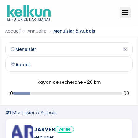
Accueil
Annuaire
Menuisier à Aubais
Menuisier
à
Aubais
(
30250
)
Trouvez et contactez un
menuisier
qualifié à
Aubais
Rayon de recherche •
20
km
10
100
21
Menuisier
à
Aubais
DARVER
Vérifié
Menuisier