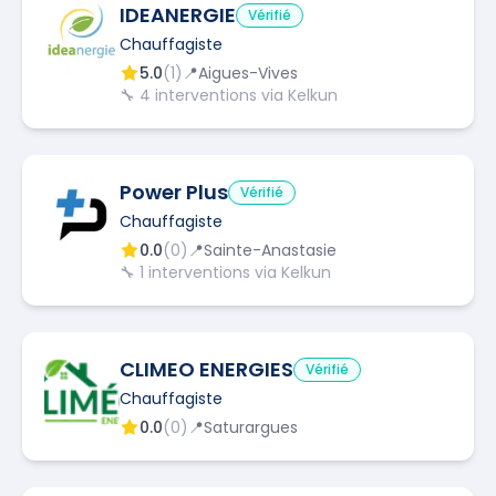
IDEANERGIE
Vérifié
Chauffagiste
5.0
(
1
)
📍
Aigues-Vives
🔧
4
interventions via Kelkun
Power Plus
Vérifié
Chauffagiste
0.0
(
0
)
📍
Sainte-Anastasie
🔧
1
interventions via Kelkun
CLIMEO ENERGIES
Vérifié
Chauffagiste
0.0
(
0
)
📍
Saturargues