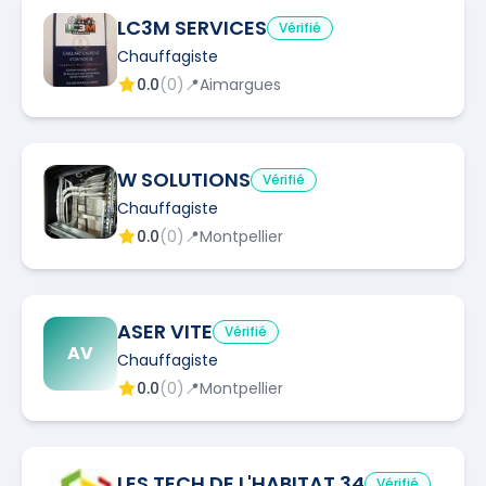
LC3M SERVICES
Vérifié
Chauffagiste
0.0
(
0
)
📍
Aimargues
W SOLUTIONS
Vérifié
Chauffagiste
0.0
(
0
)
📍
Montpellier
ASER VITE
Vérifié
AV
Chauffagiste
0.0
(
0
)
📍
Montpellier
LES TECH DE L'HABITAT 34
Vérifié