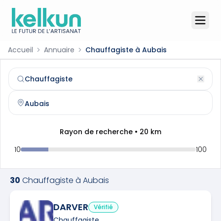
Accueil
Annuaire
Chauffagiste à Aubais
Chauffagiste
à
Aubais
(
30250
)
Trouvez et contactez un
chauffagiste
qualifié à
Aubais
Rayon de recherche •
20
km
10
100
30
Chauffagiste
à
Aubais
DARVER
Vérifié
Chauffagiste