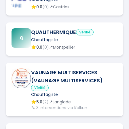
0.0
(
0
)
📍
Castries
QUALITHERMIQUE
Vérifié
Q
Chauffagiste
0.0
(
0
)
📍
Montpellier
VAUNAGE MULTISERVICES
(VAUNAGE MULTISERVICES)
Vérifié
Chauffagiste
5.0
(
2
)
📍
Langlade
🔧
3
interventions via Kelkun