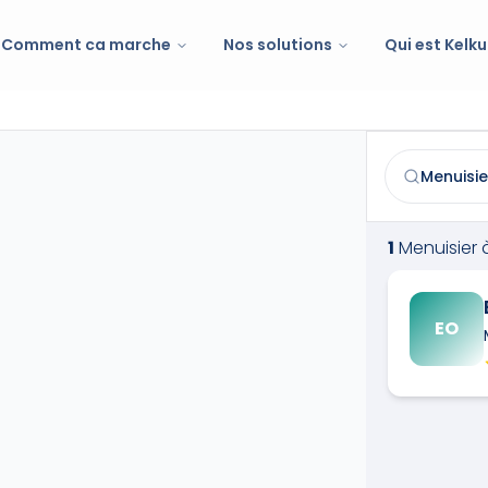
Comment ca marche
Nos solutions
Qui est Kelku
Menuisier
à
Vi
Trouvez et co
1
Menuisier
EO