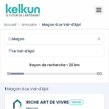
Accueil
Annuaire
Maçon à Le Val-d'Ajol
Maçon
à
Le Val-d'Ajol
(
88340
)
Trouvez et contactez un
maçon
qualifié à
Le Val-d'Ajol
Rayon de recherche •
20
km
10
100
1
Maçon
à
Le Val-d'Ajol
RICHE ART DE VIVRE
Vérifié
Maçon