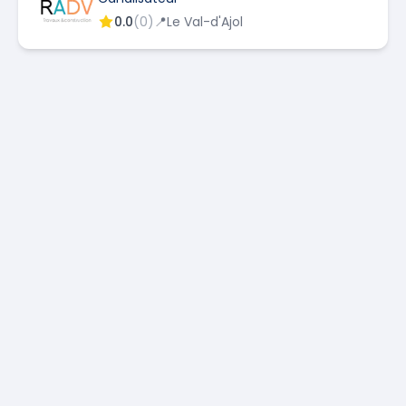
0.0
(
0
)
📍
Le Val-d'Ajol