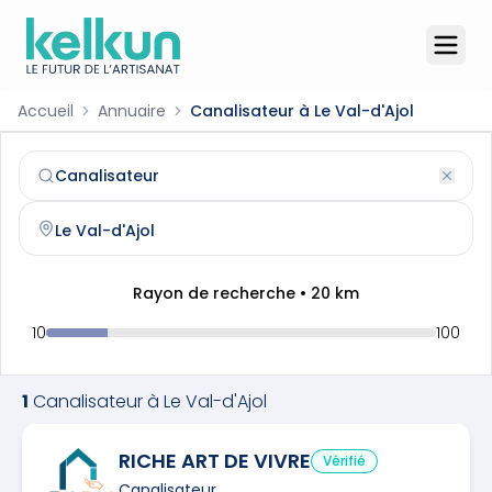
Accueil
Annuaire
Canalisateur à Le Val-d'Ajol
Canalisateur
à
Le Val-d'Ajol
(
88340
)
Trouvez et contactez un
canalisateur
qualifié à
Le Val-d'A
Rayon de recherche •
20
km
10
100
1
Canalisateur
à
Le Val-d'Ajol
RICHE ART DE VIVRE
Vérifié
Canalisateur