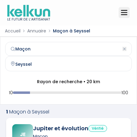
Accueil
Annuaire
Maçon à Seyssel
Maçon
à
Seyssel
(
74910
)
Trouvez et contactez un
maçon
qualifié à
Seyssel
Rayon de recherche •
20
km
10
100
1
Maçon
à
Seyssel
Jupiter et évolution
Vérifié
JE
Maçon