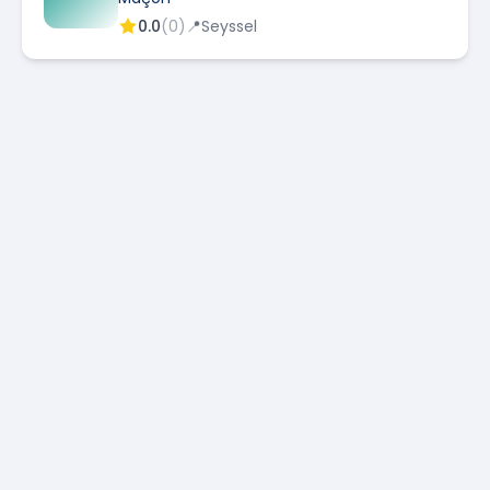
0.0
(
0
)
📍
Seyssel