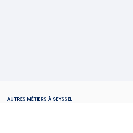
AUTRES MÉTIERS À
SEYSSEL
Assainisseur
à
Seyssel
→
Charpentier
à
Seyssel
→