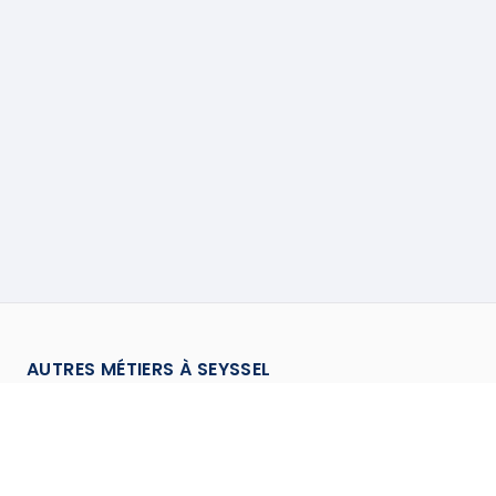
AUTRES MÉTIERS À
SEYSSEL
Assainisseur
à
Seyssel
→
Charpentier
à
Seyssel
→