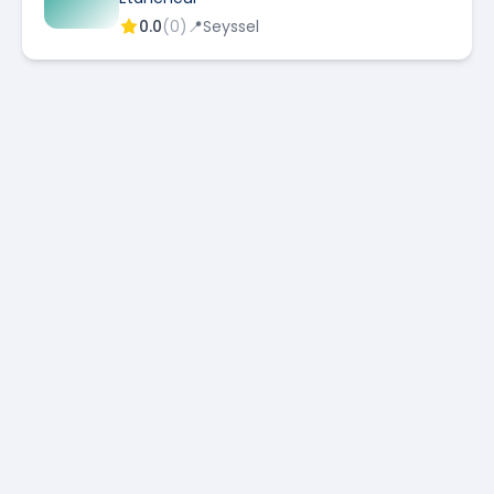
0.0
(
0
)
📍
Seyssel