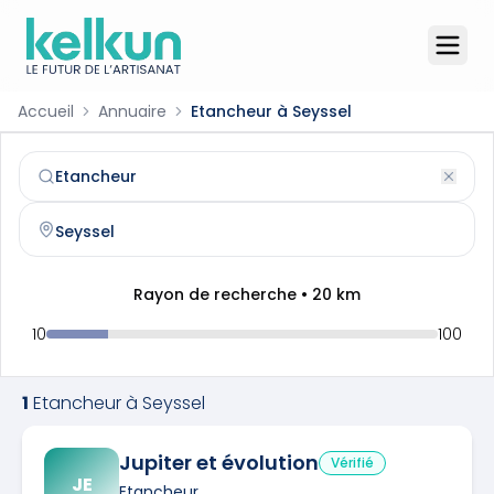
Accueil
Annuaire
Etancheur à Seyssel
Etancheur
à
Seyssel
(
74910
)
Trouvez et contactez un
etancheur
qualifié à
Seyssel
Rayon de recherche •
20
km
10
100
1
Etancheur
à
Seyssel
Jupiter et évolution
Vérifié
JE
Etancheur