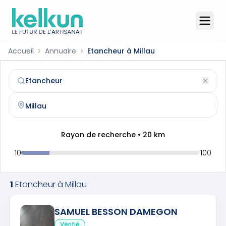
Accueil
Annuaire
Etancheur à Millau
Etancheur
à
Millau
(
12100
)
Trouvez et contactez un
etancheur
qualifié à
Millau
Rayon de recherche •
20
km
10
100
1
Etancheur
à
Millau
SAMUEL BESSON DAMEGON
Vérifié