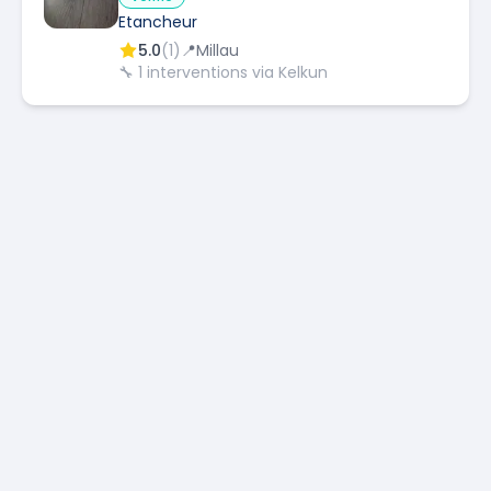
Etancheur
5.0
(
1
)
📍
Millau
🔧
1
interventions via Kelkun