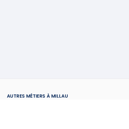
AUTRES MÉTIERS À
MILLAU
Assainisseur
à
Millau
→
Calorifugeur
à
Millau
→