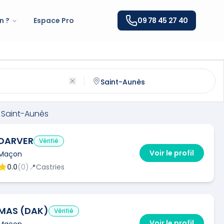
n ?
Espace Pro
09 78 45 27 40
t-Aunès
(
34130
)
ntactez un
maçon
qualifié à
Saint-Aunès
Saint-Aunès
DARVER
Vérifié
Voir le profil
Maçon
0.0
(
0
)
📍
Castries
MAS (DAK)
Vérifié
Voir le profil
Maçon