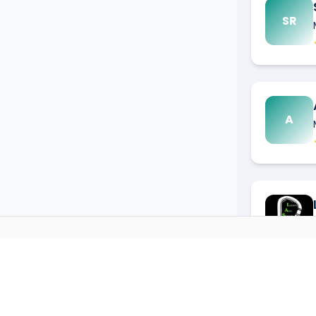
SR
A
MAÇON
DANS D'AUTRES 
→
Maçon
à
Agde
(
34300
)