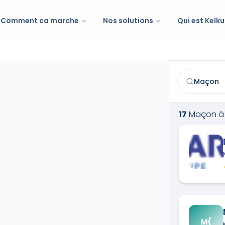
Comment ca marche
Nos solutions
Qui est Kelku
Maçon
à
Sain
Trouvez et co
17
Maçon
à
M(