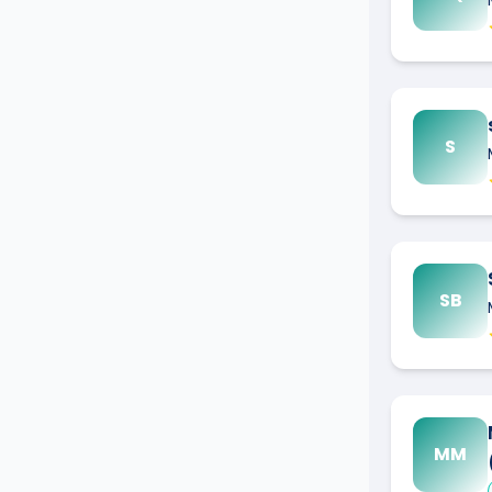
S
SB
MM