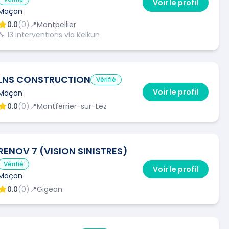
Voir le profil
Maçon
0.0
(
0
)
📍
Montpellier
🔧
13
interventions via Kelkun
LNS CONSTRUCTION
Vérifié
Voir le profil
Maçon
0.0
(
0
)
📍
Montferrier-sur-Lez
RENOV 7 (VISION SINISTRES)
Vérifié
Voir le profil
Maçon
0.0
(
0
)
📍
Gigean