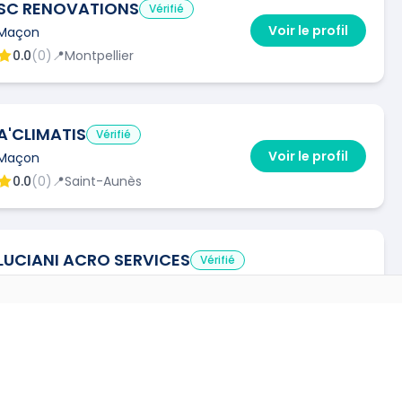
SC RENOVATIONS
Vérifié
Voir le profil
Maçon
0.0
(
0
)
📍
Montpellier
A'CLIMATIS
Vérifié
Voir le profil
Maçon
0.0
(
0
)
📍
Saint-Aunès
LUCIANI ACRO SERVICES
Vérifié
Maçon
Voir le profil
0.0
(
0
)
📍
Montpellier
🔧
4
interventions via Kelkun
VILLES
→