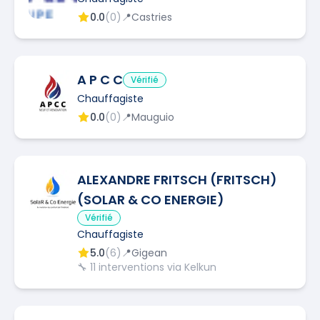
0.0
(
0
)
📍
Castries
A P C C
Vérifié
Chauffagiste
0.0
(
0
)
📍
Mauguio
ALEXANDRE FRITSCH (FRITSCH)
(SOLAR & CO ENERGIE)
Vérifié
Chauffagiste
5.0
(
6
)
📍
Gigean
🔧
11
interventions via Kelkun