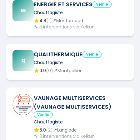
ENERGIE ET SERVICES
Vérifié
EE
Chauffagiste
4.8
(
1
)
📍
Montarnaud
🔧
3
interventions via Kelkun
QUALITHERMIQUE
Vérifié
Q
Chauffagiste
0.0
(
0
)
📍
Montpellier
VAUNAGE MULTISERVICES
(VAUNAGE MULTISERVICES)
Vérifié
Chauffagiste
5.0
(
2
)
📍
Langlade
🔧
3
interventions via Kelkun