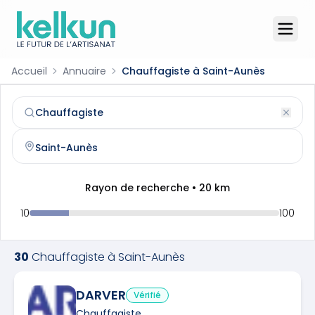
Accueil
Annuaire
Chauffagiste à Saint-Aunès
Chauffagiste
à
Saint-Aunès
(
34130
)
Trouvez et contactez un
chauffagiste
qualifié à
Saint-Au
Rayon de recherche •
20
km
10
100
30
Chauffagiste
à
Saint-Aunès
DARVER
Vérifié
Chauffagiste