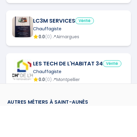
LC3M SERVICES
Vérifié
Chauffagiste
0.0
(
0
)
📍
Aimargues
LES TECH DE L'HABITAT 34
Vérifié
Chauffagiste
0.0
(
0
)
📍
Montpellier
AUTRES MÉTIERS À
SAINT-AUNÈS
ASER VITE
Vérifié
AV
Chauffagiste
Assainisseur
à
Saint Aunes
→
0.0
(
0
)
📍
Montpellier
Calorifugeur
à
Saint Aunes
→