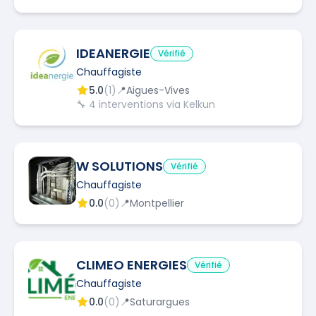
IDEANERGIE
Vérifié
Chauffagiste
5.0
(
1
)
📍
Aigues-Vives
🔧
4
interventions via Kelkun
W SOLUTIONS
Vérifié
Chauffagiste
0.0
(
0
)
📍
Montpellier
CLIMEO ENERGIES
Vérifié
Chauffagiste
0.0
(
0
)
📍
Saturargues