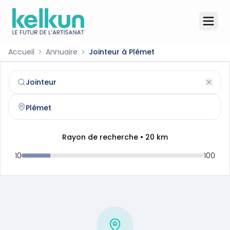
Accueil
Annuaire
Jointeur à Plémet
Jointeur
à
Plémet
(
22210
)
Trouvez et contactez un
jointeur
qualifié à
Plémet
Rayon de recherche •
20
km
10
100