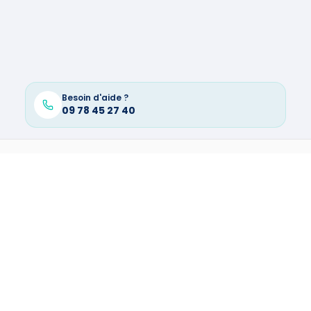
Besoin d'aide ?
09 78 45 27 40
JOINTEUR
DANS D'AUTRES VILLES
Jointeur
à
Aimargues
(
30470
)
→
Jointeur
à
Asnieres Sur Seine
(
92600
)
→
Jointeur
à
Bezons
(
95870
)
→
Jointeur
à
Bouzigues
(
34140
)
→